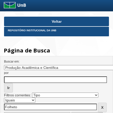
Skip
Voltar
navigation
REPOSITÓRIO INSTITUCIONAL DA UNB
Página de Busca
Buscar em:
por
Filtros correntes: