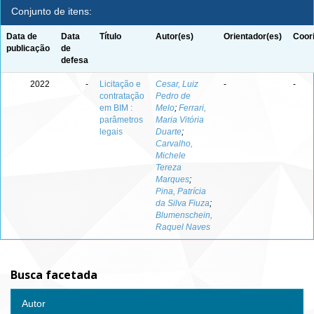
Conjunto de itens:
Data de
Data
Título
Autor(es)
Orientador(es)
Coor
publicação
de
defesa
2022
-
Licitação e
Cesar, Luiz
-
-
contratação
Pedro de
em BIM :
Melo
;
Ferrari,
parâmetros
Maria Vitória
legais
Duarte
;
Carvalho,
Michele
Tereza
Marques
;
Pina, Patrícia
da Silva Fiuza
;
Blumenschein,
Raquel Naves
Busca facetada
Autor