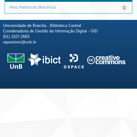
Pina, Patrícia da Silva Fiuza
1
Universidade de Brasília - Biblioteca Central
Coordenadoria de Gestão da Informação Digital - GID
(61) 3107-2683
repositorio@unb.br
Fale conosco
Sobre