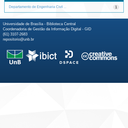
Departamento de Engenharia Civil ...
1
Universidade de Brasília - Biblioteca Central
Coordenadoria de Gestão da Informação Digital - GID
(61) 3107-2683
repositorio@unb.br
Fale conosco
Sobre