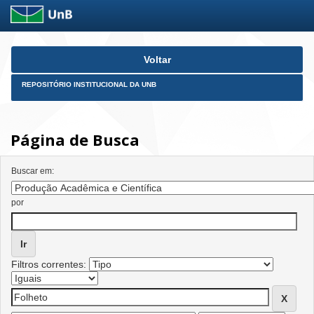
Skip
Voltar
navigation
REPOSITÓRIO INSTITUCIONAL DA UNB
Página de Busca
Buscar em:
por
Filtros correntes: