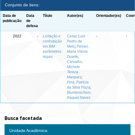
Conjunto de itens:
Data de
Data
Título
Autor(es)
Orientador(es)
Coor
publicação
de
defesa
2022
-
Licitação e
Cesar, Luiz
-
-
contratação
Pedro de
em BIM :
Melo
;
Ferrari,
parâmetros
Maria Vitória
legais
Duarte
;
Carvalho,
Michele
Tereza
Marques
;
Pina, Patrícia
da Silva Fiuza
;
Blumenschein,
Raquel Naves
Busca facetada
Unidade Acadêmica