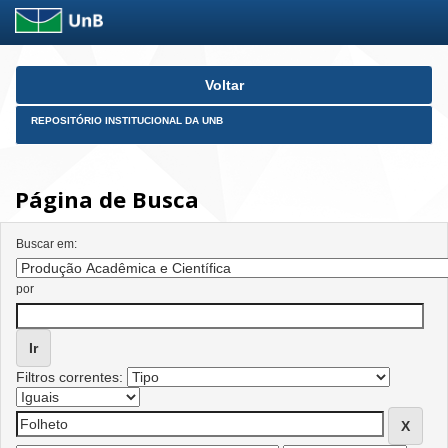
Skip
Voltar
navigation
REPOSITÓRIO INSTITUCIONAL DA UNB
Página de Busca
Buscar em:
por
Filtros correntes: