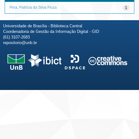
Pina, Patrícia da Silva Fiuza
1
Universidade de Brasília - Biblioteca Central
Coordenadoria de Gestão da Informação Digital - GID
(61) 3107-2683
repositorio@unb.br
Fale conosco
Sobre