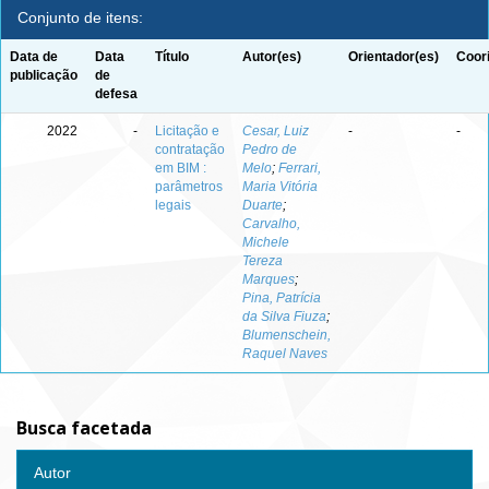
Conjunto de itens:
Data de
Data
Título
Autor(es)
Orientador(es)
Coor
publicação
de
defesa
2022
-
Licitação e
Cesar, Luiz
-
-
contratação
Pedro de
em BIM :
Melo
;
Ferrari,
parâmetros
Maria Vitória
legais
Duarte
;
Carvalho,
Michele
Tereza
Marques
;
Pina, Patrícia
da Silva Fiuza
;
Blumenschein,
Raquel Naves
Busca facetada
Autor