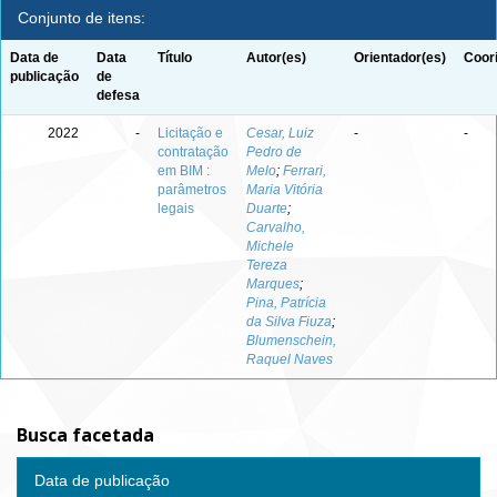
Conjunto de itens:
Data de
Data
Título
Autor(es)
Orientador(es)
Coor
publicação
de
defesa
2022
-
Licitação e
Cesar, Luiz
-
-
contratação
Pedro de
em BIM :
Melo
;
Ferrari,
parâmetros
Maria Vitória
legais
Duarte
;
Carvalho,
Michele
Tereza
Marques
;
Pina, Patrícia
da Silva Fiuza
;
Blumenschein,
Raquel Naves
Busca facetada
Data de publicação