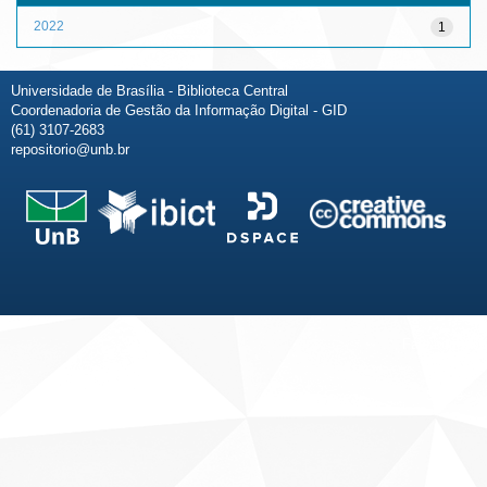
2022
1
Universidade de Brasília - Biblioteca Central
Coordenadoria de Gestão da Informação Digital - GID
(61) 3107-2683
repositorio@unb.br
Fale conosco
Sobre