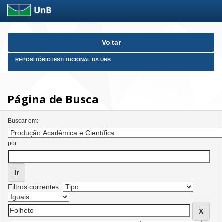
Skip
Voltar
navigation
REPOSITÓRIO INSTITUCIONAL DA UNB
Página de Busca
Buscar em:
por
Filtros correntes: