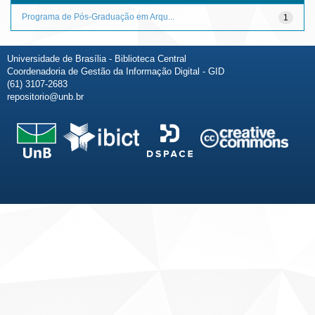
Programa de Pós-Graduação em Arqu...
1
Universidade de Brasília - Biblioteca Central
Coordenadoria de Gestão da Informação Digital - GID
(61) 3107-2683
repositorio@unb.br
Fale conosco
Sobre