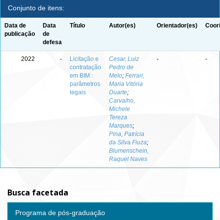
Conjunto de itens:
Data de
Data
Título
Autor(es)
Orientador(es)
Coor
publicação
de
defesa
2022
-
Licitação e
Cesar, Luiz
-
-
contratação
Pedro de
em BIM :
Melo
;
Ferrari,
parâmetros
Maria Vitória
legais
Duarte
;
Carvalho,
Michele
Tereza
Marques
;
Pina, Patrícia
da Silva Fiuza
;
Blumenschein,
Raquel Naves
Busca facetada
Programa de pós-graduação