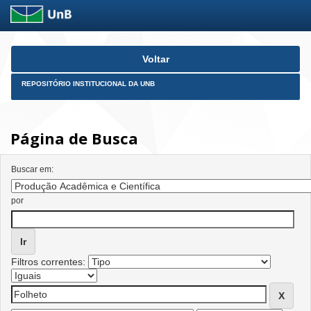
Skip
Voltar
navigation
REPOSITÓRIO INSTITUCIONAL DA UNB
Página de Busca
Buscar em:
por
Filtros correntes: