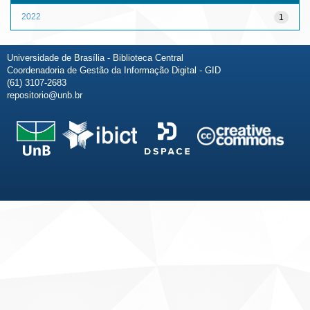
2022
1
Universidade de Brasília - Biblioteca Central
Coordenadoria de Gestão da Informação Digital - GID
(61) 3107-2683
repositorio@unb.br
Fale conosco
Sobre