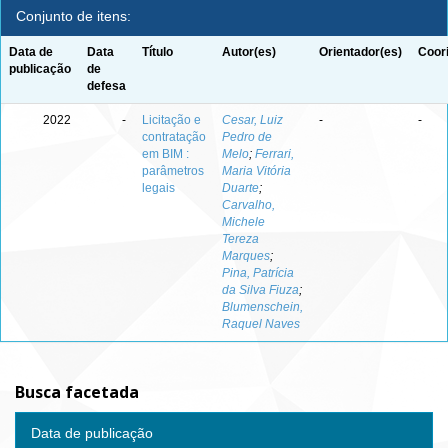
Conjunto de itens:
Data de
Data
Título
Autor(es)
Orientador(es)
Coor
publicação
de
defesa
2022
-
Licitação e
Cesar, Luiz
-
-
contratação
Pedro de
em BIM :
Melo
;
Ferrari,
parâmetros
Maria Vitória
legais
Duarte
;
Carvalho,
Michele
Tereza
Marques
;
Pina, Patrícia
da Silva Fiuza
;
Blumenschein,
Raquel Naves
Busca facetada
Data de publicação