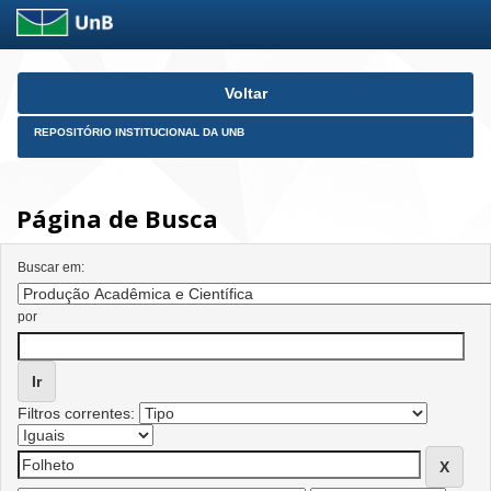
Skip
Voltar
navigation
REPOSITÓRIO INSTITUCIONAL DA UNB
Página de Busca
Buscar em:
por
Filtros correntes: