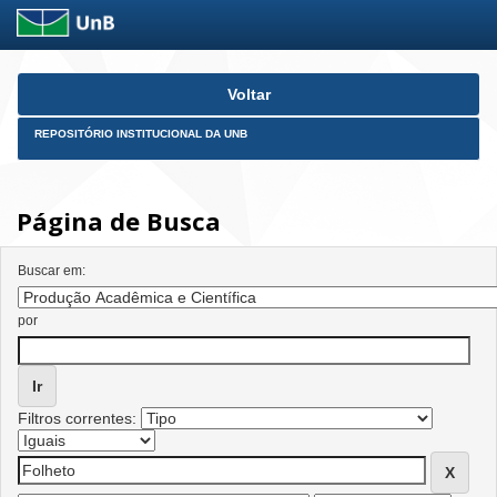
Skip
Voltar
navigation
REPOSITÓRIO INSTITUCIONAL DA UNB
Página de Busca
Buscar em:
por
Filtros correntes: