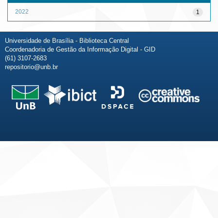
2022
1
Universidade de Brasília - Biblioteca Central
Coordenadoria de Gestão da Informação Digital - GID
(61) 3107-2683
repositorio@unb.br
Fale conosco
Sobre