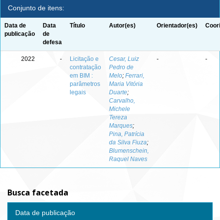
Conjunto de itens:
Data de
Data
Título
Autor(es)
Orientador(es)
Coor
publicação
de
defesa
2022
-
Licitação e
Cesar, Luiz
-
-
contratação
Pedro de
em BIM :
Melo
;
Ferrari,
parâmetros
Maria Vitória
legais
Duarte
;
Carvalho,
Michele
Tereza
Marques
;
Pina, Patrícia
da Silva Fiuza
;
Blumenschein,
Raquel Naves
Busca facetada
Data de publicação