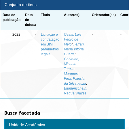
Conjunto de itens:
Data de
Data
Título
Autor(es)
Orientador(es)
Coor
publicação
de
defesa
2022
-
Licitação e
Cesar, Luiz
-
-
contratação
Pedro de
em BIM :
Melo
;
Ferrari,
parâmetros
Maria Vitória
legais
Duarte
;
Carvalho,
Michele
Tereza
Marques
;
Pina, Patrícia
da Silva Fiuza
;
Blumenschein,
Raquel Naves
Busca facetada
Unidade Acadêmica