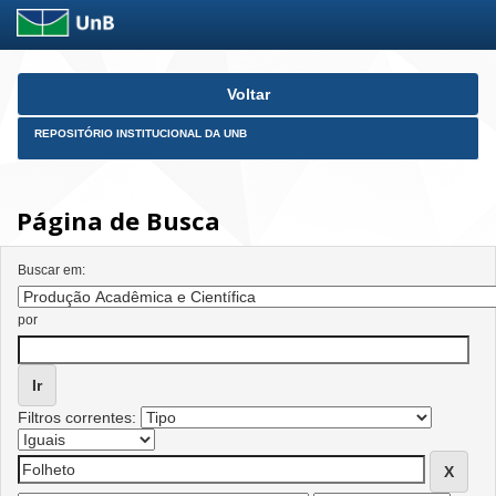
Skip
Voltar
navigation
REPOSITÓRIO INSTITUCIONAL DA UNB
Página de Busca
Buscar em:
por
Filtros correntes: