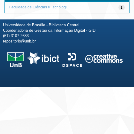
Faculdade de Ciências e Tecnologi...
1
Universidade de Brasília - Biblioteca Central
Coordenadoria de Gestão da Informação Digital - GID
(61) 3107-2683
repositorio@unb.br
Fale conosco
Sobre