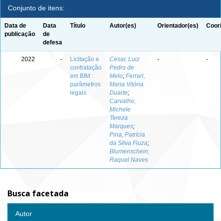
Conjunto de itens:
Data de
Data
Título
Autor(es)
Orientador(es)
Coor
publicação
de
defesa
2022
-
Licitação e
Cesar, Luiz
-
-
contratação
Pedro de
em BIM :
Melo
;
Ferrari,
parâmetros
Maria Vitória
legais
Duarte
;
Carvalho,
Michele
Tereza
Marques
;
Pina, Patrícia
da Silva Fiuza
;
Blumenschein,
Raquel Naves
Busca facetada
Autor