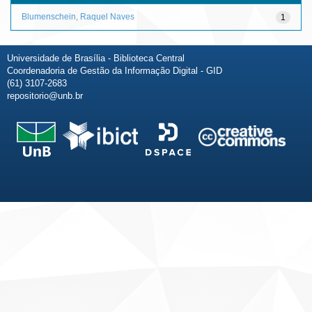
Blumenschein, Raquel Naves
1
Universidade de Brasília - Biblioteca Central
Coordenadoria de Gestão da Informação Digital - GID
(61) 3107-2683
repositorio@unb.br
Fale conosco
Sobre