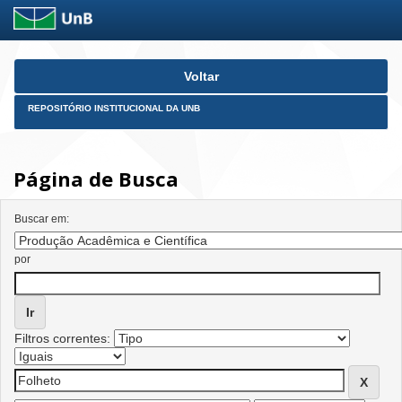
Skip
Voltar
navigation
REPOSITÓRIO INSTITUCIONAL DA UNB
Página de Busca
Buscar em:
por
Filtros correntes: