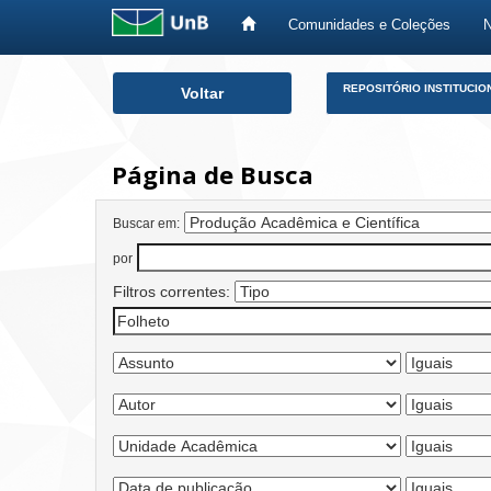
Comunidades e Coleções
Skip
REPOSITÓRIO INSTITUCIO
Voltar
navigation
Página de Busca
Buscar em:
por
Filtros correntes: