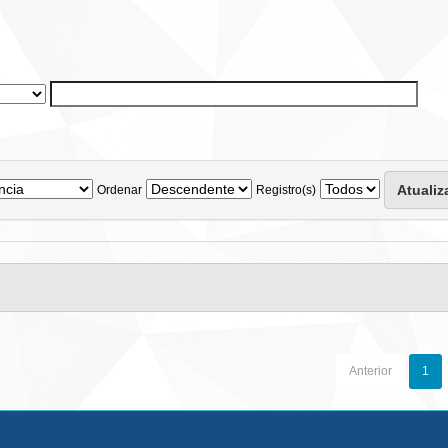
Ordenar
Registro(s)
Anterior
1