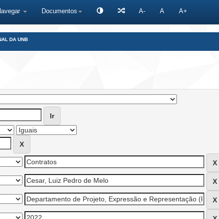
Navegar
Documentos
A-
A
A+
NAL DA UNB