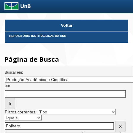
Skip
Voltar
navigation
REPOSITÓRIO INSTITUCIONAL DA UNB
Página de Busca
Buscar em:
por
Filtros correntes: