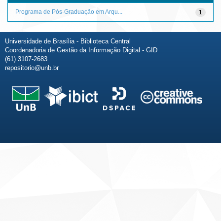
Programa de Pós-Graduação em Arqu...
1
Universidade de Brasília - Biblioteca Central
Coordenadoria de Gestão da Informação Digital - GID
(61) 3107-2683
repositorio@unb.br
Fale conosco
Sobre