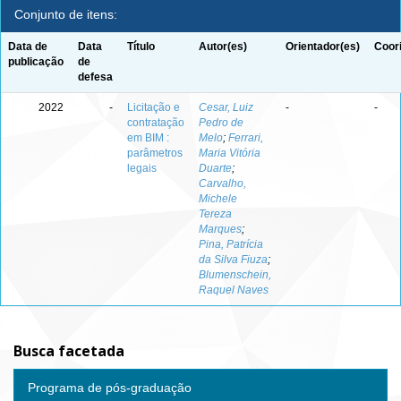
Conjunto de itens:
Data de
Data
Título
Autor(es)
Orientador(es)
Coor
publicação
de
defesa
2022
-
Licitação e
Cesar, Luiz
-
-
contratação
Pedro de
em BIM :
Melo
;
Ferrari,
parâmetros
Maria Vitória
legais
Duarte
;
Carvalho,
Michele
Tereza
Marques
;
Pina, Patrícia
da Silva Fiuza
;
Blumenschein,
Raquel Naves
Busca facetada
Programa de pós-graduação