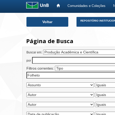
Comunidades e Coleções
Skip
REPOSITÓRIO INSTITUCIO
Voltar
navigation
Página de Busca
Buscar em:
por
Filtros correntes: