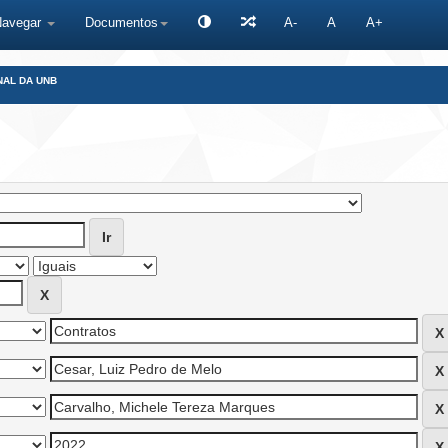
Navegar
Documentos
A-
A
A+
NAL DA UNB