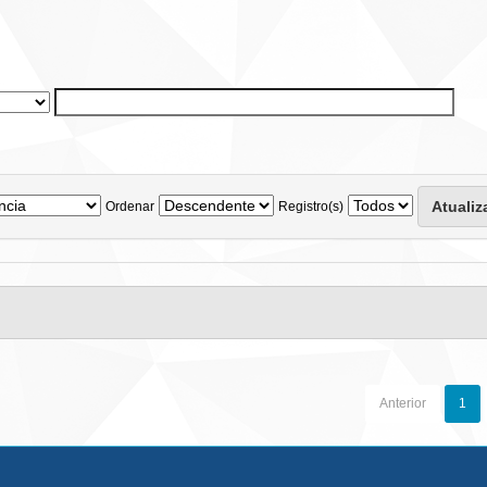
Ordenar
Registro(s)
Anterior
1