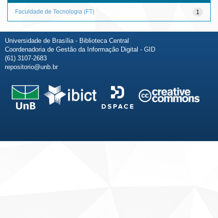
Faculdade de Tecnologia (FT)
1
Universidade de Brasília - Biblioteca Central
Coordenadoria de Gestão da Informação Digital - GID
(61) 3107-2683
repositorio@unb.br
Fale conosco
Sobre