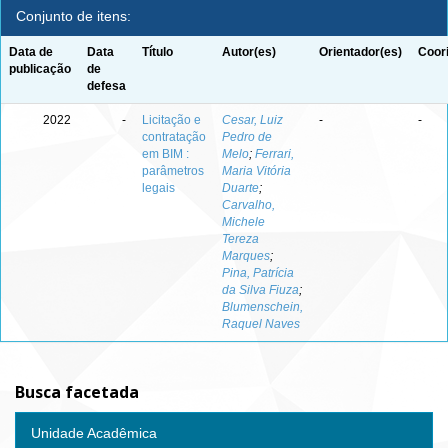
Conjunto de itens:
Data de
Data
Título
Autor(es)
Orientador(es)
Coor
publicação
de
defesa
2022
-
Licitação e
Cesar, Luiz
-
-
contratação
Pedro de
em BIM :
Melo
;
Ferrari,
parâmetros
Maria Vitória
legais
Duarte
;
Carvalho,
Michele
Tereza
Marques
;
Pina, Patrícia
da Silva Fiuza
;
Blumenschein,
Raquel Naves
Busca facetada
Unidade Acadêmica