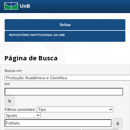
Skip
Voltar
navigation
REPOSITÓRIO INSTITUCIONAL DA UNB
Página de Busca
Buscar em:
por
Filtros correntes: