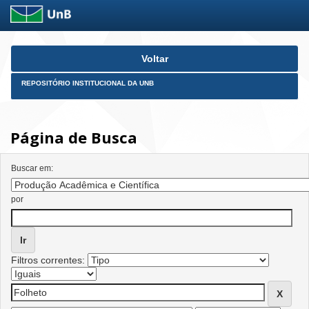
Skip
Voltar
navigation
REPOSITÓRIO INSTITUCIONAL DA UNB
Página de Busca
Buscar em:
por
Filtros correntes: