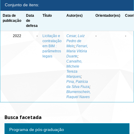
Conjunto de itens:
Data de
Data
Título
Autor(es)
Orientador(es)
Coor
publicação
de
defesa
2022
-
Licitação e
Cesar, Luiz
-
-
contratação
Pedro de
em BIM :
Melo
;
Ferrari,
parâmetros
Maria Vitória
legais
Duarte
;
Carvalho,
Michele
Tereza
Marques
;
Pina, Patrícia
da Silva Fiuza
;
Blumenschein,
Raquel Naves
Busca facetada
Programa de pós-graduação