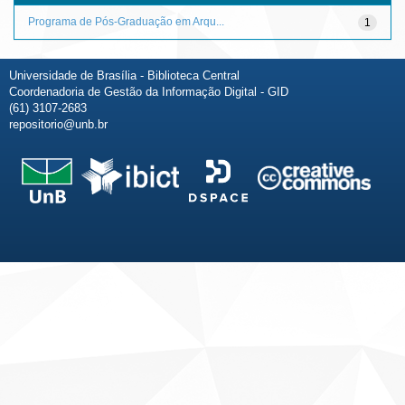
Programa de Pós-Graduação em Arqu...
1
Universidade de Brasília - Biblioteca Central
Coordenadoria de Gestão da Informação Digital - GID
(61) 3107-2683
repositorio@unb.br
Fale conosco
Sobre