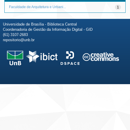
Faculdade de Arquitetura e Urbani...
1
Universidade de Brasília - Biblioteca Central
Coordenadoria de Gestão da Informação Digital - GID
(61) 3107-2683
repositorio@unb.br
Fale conosco
Sobre