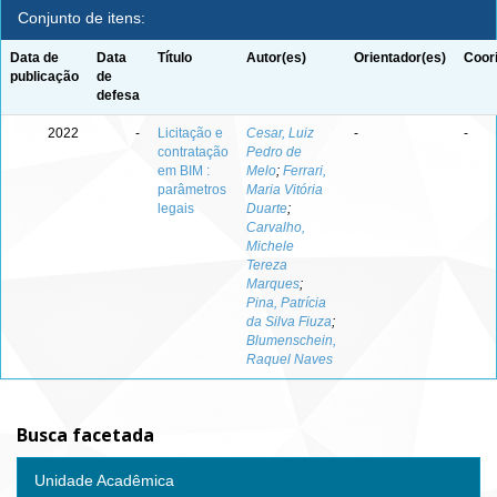
Conjunto de itens:
Data de
Data
Título
Autor(es)
Orientador(es)
Coor
publicação
de
defesa
2022
-
Licitação e
Cesar, Luiz
-
-
contratação
Pedro de
em BIM :
Melo
;
Ferrari,
parâmetros
Maria Vitória
legais
Duarte
;
Carvalho,
Michele
Tereza
Marques
;
Pina, Patrícia
da Silva Fiuza
;
Blumenschein,
Raquel Naves
Busca facetada
Unidade Acadêmica