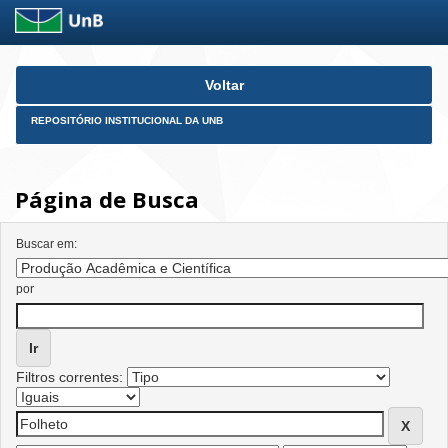
Skip
Voltar
navigation
REPOSITÓRIO INSTITUCIONAL DA UNB
Página de Busca
Buscar em:
por
Filtros correntes: