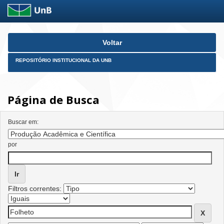
Skip
Voltar
navigation
REPOSITÓRIO INSTITUCIONAL DA UNB
Página de Busca
Buscar em:
por
Filtros correntes: