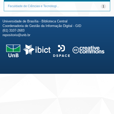
Faculdade de Ciências e Tecnologi...
1
Universidade de Brasília - Biblioteca Central
Coordenadoria de Gestão da Informação Digital - GID
(61) 3107-2683
repositorio@unb.br
Fale conosco
Sobre