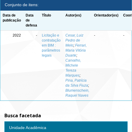
Conjunto de itens:
Data de
Data
Título
Autor(es)
Orientador(es)
Coor
publicação
de
defesa
2022
-
Licitação e
Cesar, Luiz
-
-
contratação
Pedro de
em BIM :
Melo
;
Ferrari,
parâmetros
Maria Vitória
legais
Duarte
;
Carvalho,
Michele
Tereza
Marques
;
Pina, Patrícia
da Silva Fiuza
;
Blumenschein,
Raquel Naves
Busca facetada
Unidade Acadêmica