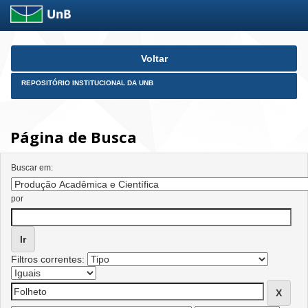
Skip
Voltar
navigation
REPOSITÓRIO INSTITUCIONAL DA UNB
Página de Busca
Buscar em:
por
Filtros correntes: