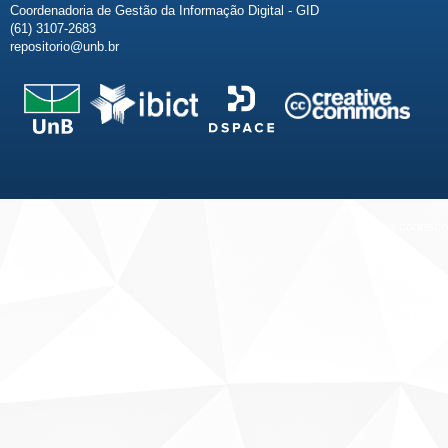
Coordenadoria de Gestão da Informação Digital - GID
(61) 3107-2683
repositorio@unb.br
Fale conosco
Sobre