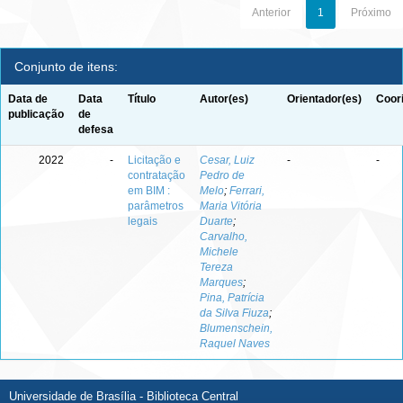
Anterior
1
Próximo
Conjunto de itens:
Data de
Data
Título
Autor(es)
Orientador(es)
Coor
publicação
de
defesa
2022
-
Licitação e
Cesar, Luiz
-
-
contratação
Pedro de
em BIM :
Melo
;
Ferrari,
parâmetros
Maria Vitória
legais
Duarte
;
Carvalho,
Michele
Tereza
Marques
;
Pina, Patrícia
da Silva Fiuza
;
Blumenschein,
Raquel Naves
Universidade de Brasília - Biblioteca Central