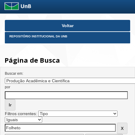
Skip
Voltar
navigation
REPOSITÓRIO INSTITUCIONAL DA UNB
Página de Busca
Buscar em:
por
Filtros correntes: