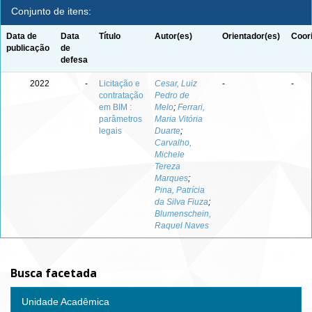
Conjunto de itens:
Data de
Data
Título
Autor(es)
Orientador(es)
Coor
publicação
de
defesa
2022
-
Licitação e
Cesar, Luiz
-
-
contratação
Pedro de
em BIM :
Melo
;
Ferrari,
parâmetros
Maria Vitória
legais
Duarte
;
Carvalho,
Michele
Tereza
Marques
;
Pina, Patrícia
da Silva Fiuza
;
Blumenschein,
Raquel Naves
Busca facetada
Unidade Acadêmica