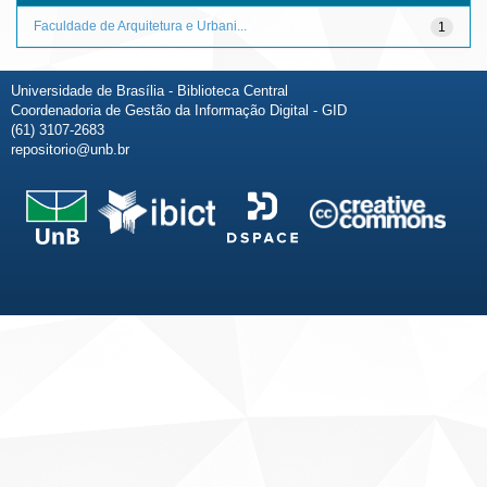
Faculdade de Arquitetura e Urbani...
1
Universidade de Brasília - Biblioteca Central
Coordenadoria de Gestão da Informação Digital - GID
(61) 3107-2683
repositorio@unb.br
Fale conosco
Sobre