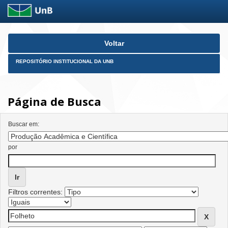
Skip
Voltar
navigation
REPOSITÓRIO INSTITUCIONAL DA UNB
Página de Busca
Buscar em:
por
Filtros correntes: