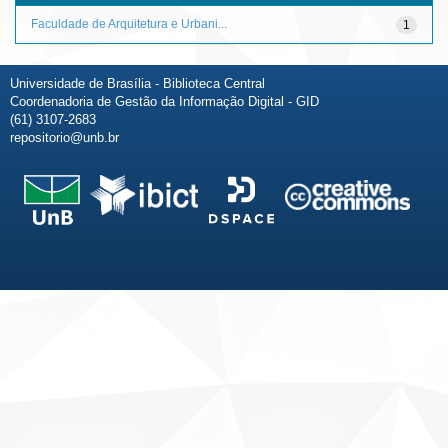
Faculdade de Arquitetura e Urbani...
1
Universidade de Brasília - Biblioteca Central
Coordenadoria de Gestão da Informação Digital - GID
(61) 3107-2683
repositorio@unb.br
Fale conosco
Sobre