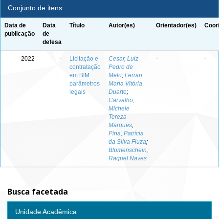
Conjunto de itens:
Data de
Data
Título
Autor(es)
Orientador(es)
Coor
publicação
de
defesa
2022
-
Licitação e
Cesar, Luiz
-
-
contratação
Pedro de
em BIM :
Melo
;
Ferrari,
parâmetros
Maria Vitória
legais
Duarte
;
Carvalho,
Michele
Tereza
Marques
;
Pina, Patrícia
da Silva Fiuza
;
Blumenschein,
Raquel Naves
Busca facetada
Unidade Acadêmica