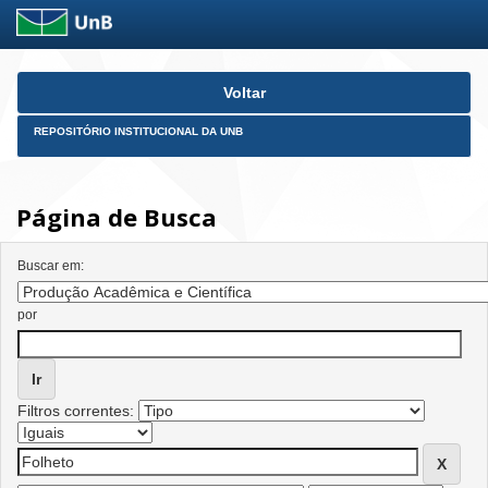
Skip
Voltar
navigation
REPOSITÓRIO INSTITUCIONAL DA UNB
Página de Busca
Buscar em:
por
Filtros correntes: