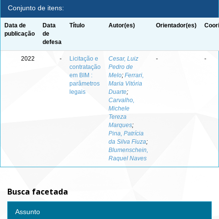
Conjunto de itens:
Data de
Data
Título
Autor(es)
Orientador(es)
Coor
publicação
de
defesa
2022
-
Licitação e
Cesar, Luiz
-
-
contratação
Pedro de
em BIM :
Melo
;
Ferrari,
parâmetros
Maria Vitória
legais
Duarte
;
Carvalho,
Michele
Tereza
Marques
;
Pina, Patrícia
da Silva Fiuza
;
Blumenschein,
Raquel Naves
Busca facetada
Assunto