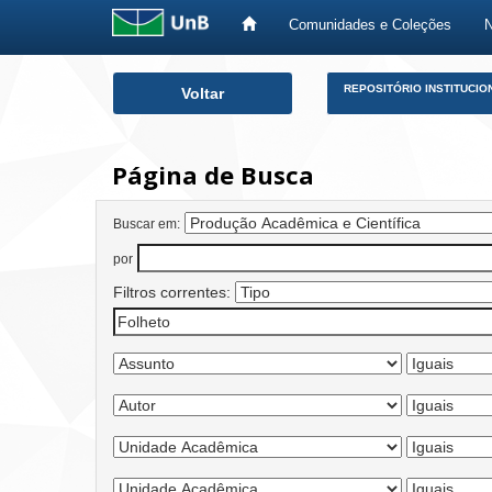
Comunidades e Coleções
Skip
REPOSITÓRIO INSTITUCIO
Voltar
navigation
Página de Busca
Buscar em:
por
Filtros correntes: