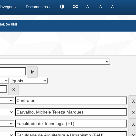
Navegar
Documentos
A-
A
A+
NAL DA UNB