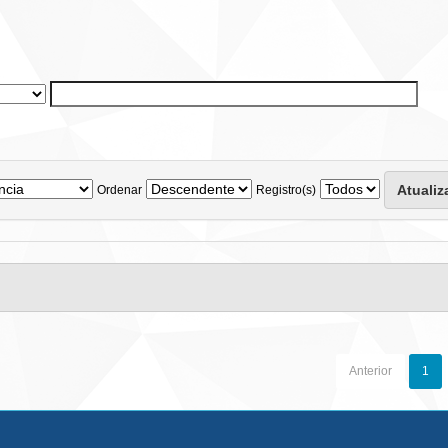
Ordenar
Registro(s)
Anterior
1