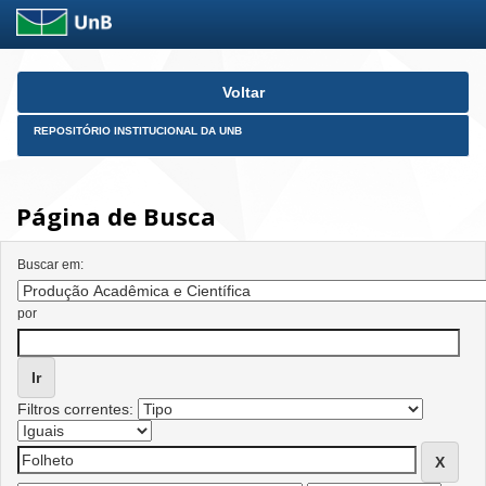
Skip
Voltar
navigation
REPOSITÓRIO INSTITUCIONAL DA UNB
Página de Busca
Buscar em:
por
Filtros correntes: