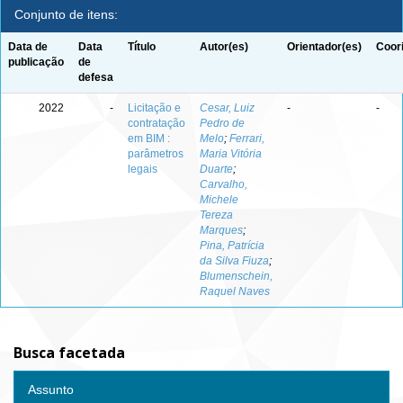
Conjunto de itens:
Data de
Data
Título
Autor(es)
Orientador(es)
Coor
publicação
de
defesa
2022
-
Licitação e
Cesar, Luiz
-
-
contratação
Pedro de
em BIM :
Melo
;
Ferrari,
parâmetros
Maria Vitória
legais
Duarte
;
Carvalho,
Michele
Tereza
Marques
;
Pina, Patrícia
da Silva Fiuza
;
Blumenschein,
Raquel Naves
Busca facetada
Assunto