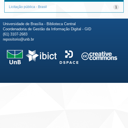
Licitação pública - Brasil
1
Universidade de Brasília - Biblioteca Central
Coordenadoria de Gestão da Informação Digital - GID
(61) 3107-2683
repositorio@unb.br
Fale conosco
Sobre