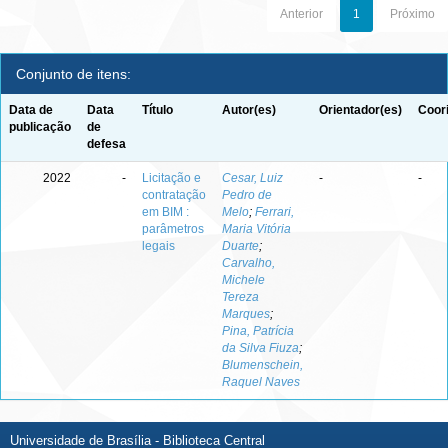
Anterior
1
Próximo
Conjunto de itens:
Data de
Data
Título
Autor(es)
Orientador(es)
Coor
publicação
de
defesa
2022
-
Licitação e
Cesar, Luiz
-
-
contratação
Pedro de
em BIM :
Melo
;
Ferrari,
parâmetros
Maria Vitória
legais
Duarte
;
Carvalho,
Michele
Tereza
Marques
;
Pina, Patrícia
da Silva Fiuza
;
Blumenschein,
Raquel Naves
Universidade de Brasília - Biblioteca Central