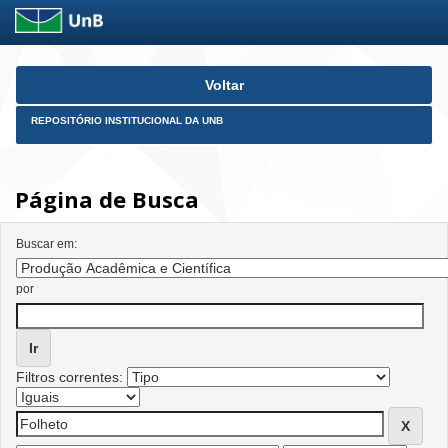
Skip
Voltar
navigation
REPOSITÓRIO INSTITUCIONAL DA UNB
Página de Busca
Buscar em:
por
Filtros correntes: