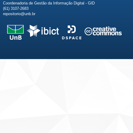
Coordenadoria de Gestão da Informação Digital - GID
(61) 3107-2683
repositorio@unb.br
Fale conosco
Sobre