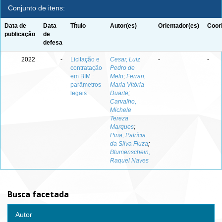
Conjunto de itens:
Data de
Data
Título
Autor(es)
Orientador(es)
Coor
publicação
de
defesa
2022
-
Licitação e
Cesar, Luiz
-
-
contratação
Pedro de
em BIM :
Melo
;
Ferrari,
parâmetros
Maria Vitória
legais
Duarte
;
Carvalho,
Michele
Tereza
Marques
;
Pina, Patrícia
da Silva Fiuza
;
Blumenschein,
Raquel Naves
Busca facetada
Autor