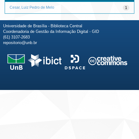
Cesar, Luiz Pedro de Melo
1
Universidade de Brasília - Biblioteca Central
Coordenadoria de Gestão da Informação Digital - GID
(61) 3107-2683
repositorio@unb.br
Fale conosco
Sobre