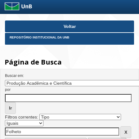
Skip
Voltar
navigation
REPOSITÓRIO INSTITUCIONAL DA UNB
Página de Busca
Buscar em:
por
Filtros correntes: