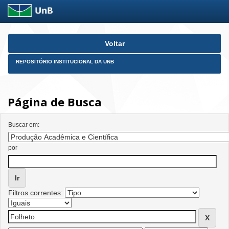
Skip
Voltar
navigation
REPOSITÓRIO INSTITUCIONAL DA UNB
Página de Busca
Buscar em:
por
Filtros correntes: