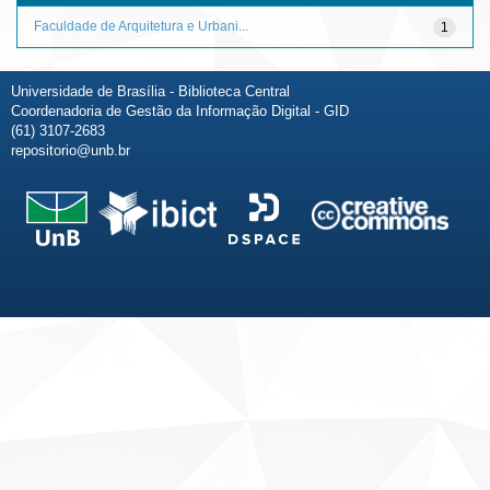
Faculdade de Arquitetura e Urbani...
1
Universidade de Brasília - Biblioteca Central
Coordenadoria de Gestão da Informação Digital - GID
(61) 3107-2683
repositorio@unb.br
Fale conosco
Sobre