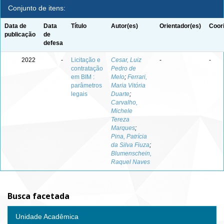
Conjunto de itens:
Data de
Data
Título
Autor(es)
Orientador(es)
Coor
publicação
de
defesa
2022
-
Licitação e
Cesar, Luiz
-
-
contratação
Pedro de
em BIM :
Melo
;
Ferrari,
parâmetros
Maria Vitória
legais
Duarte
;
Carvalho,
Michele
Tereza
Marques
;
Pina, Patrícia
da Silva Fiuza
;
Blumenschein,
Raquel Naves
Busca facetada
Unidade Acadêmica