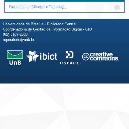
Faculdade de Ciências e Tecnologi...
1
Universidade de Brasília - Biblioteca Central
Coordenadoria de Gestão da Informação Digital - GID
(61) 3107-2683
repositorio@unb.br
Fale conosco
Sobre