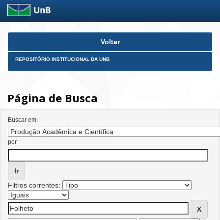
Skip
Voltar
navigation
REPOSITÓRIO INSTITUCIONAL DA UNB
Página de Busca
Buscar em:
por
Filtros correntes: