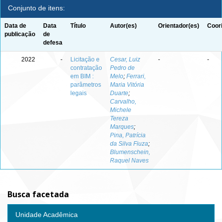
Conjunto de itens:
Data de
Data
Título
Autor(es)
Orientador(es)
Coor
publicação
de
defesa
2022
-
Licitação e
Cesar, Luiz
-
-
contratação
Pedro de
em BIM :
Melo
;
Ferrari,
parâmetros
Maria Vitória
legais
Duarte
;
Carvalho,
Michele
Tereza
Marques
;
Pina, Patrícia
da Silva Fiuza
;
Blumenschein,
Raquel Naves
Busca facetada
Unidade Acadêmica