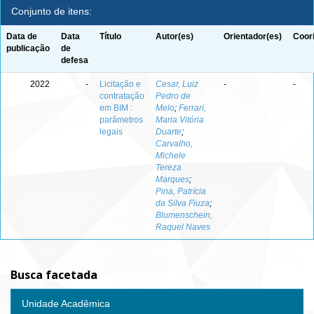
Conjunto de itens:
Data de
Data
Título
Autor(es)
Orientador(es)
Coor
publicação
de
defesa
2022
-
Licitação e
Cesar, Luiz
-
-
contratação
Pedro de
em BIM :
Melo
;
Ferrari,
parâmetros
Maria Vitória
legais
Duarte
;
Carvalho,
Michele
Tereza
Marques
;
Pina, Patrícia
da Silva Fiuza
;
Blumenschein,
Raquel Naves
Busca facetada
Unidade Acadêmica