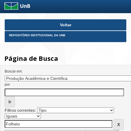
Skip
Voltar
navigation
REPOSITÓRIO INSTITUCIONAL DA UNB
Página de Busca
Buscar em:
por
Filtros correntes: