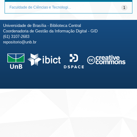
Faculdade de Ciências e Tecnologi...
1
Universidade de Brasília - Biblioteca Central
Coordenadoria de Gestão da Informação Digital - GID
(61) 3107-2683
repositorio@unb.br
Fale conosco
Sobre