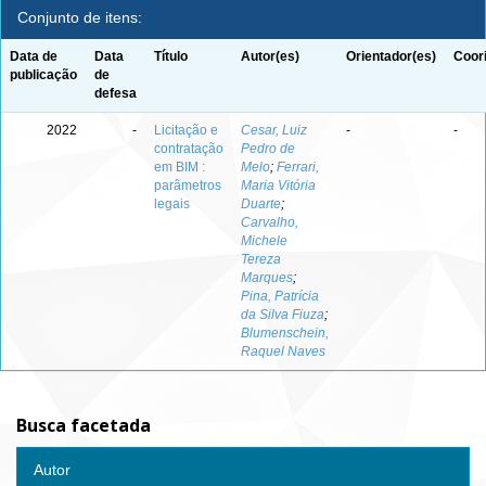
Conjunto de itens:
Data de
Data
Título
Autor(es)
Orientador(es)
Coor
publicação
de
defesa
2022
-
Licitação e
Cesar, Luiz
-
-
contratação
Pedro de
em BIM :
Melo
;
Ferrari,
parâmetros
Maria Vitória
legais
Duarte
;
Carvalho,
Michele
Tereza
Marques
;
Pina, Patrícia
da Silva Fiuza
;
Blumenschein,
Raquel Naves
Busca facetada
Autor