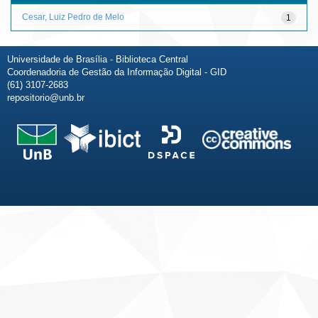
Cesar, Luiz Pedro de Melo
1
Universidade de Brasília - Biblioteca Central
Coordenadoria de Gestão da Informação Digital - GID
(61) 3107-2683
repositorio@unb.br
Fale conosco
Sobre