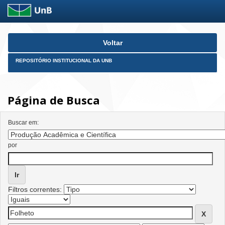
Skip
Voltar
navigation
REPOSITÓRIO INSTITUCIONAL DA UNB
Página de Busca
Buscar em:
por
Filtros correntes: