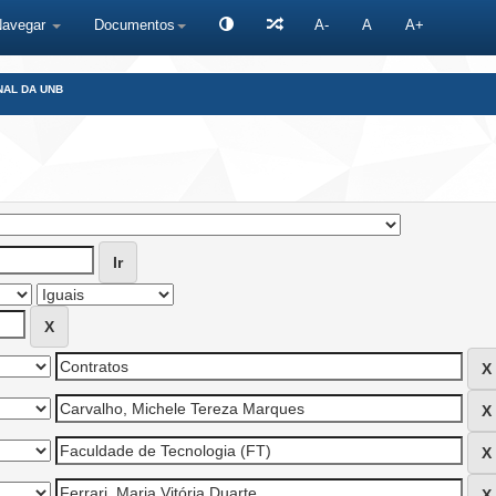
Navegar
Documentos
A-
A
A+
NAL DA UNB