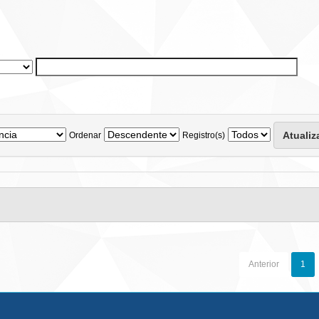
Ordenar
Registro(s)
Anterior
1