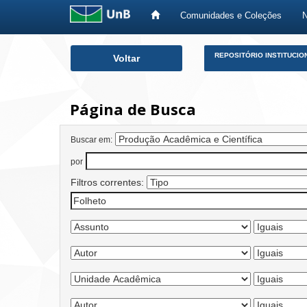
Comunidades e Coleções
Skip
REPOSITÓRIO INSTITUCIO
Voltar
navigation
Página de Busca
Buscar em:
por
Filtros correntes: