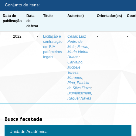
Conjunto de itens:
Data de
Data
Título
Autor(es)
Orientador(es)
Coor
publicação
de
defesa
2022
-
Licitação e
Cesar, Luiz
-
-
contratação
Pedro de
em BIM :
Melo
;
Ferrari,
parâmetros
Maria Vitória
legais
Duarte
;
Carvalho,
Michele
Tereza
Marques
;
Pina, Patrícia
da Silva Fiuza
;
Blumenschein,
Raquel Naves
Busca facetada
Unidade Acadêmica