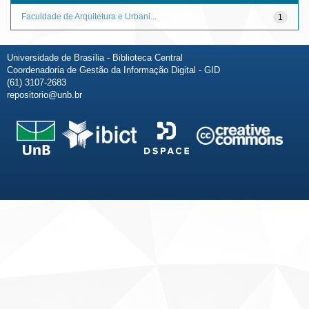
Faculdade de Arquitetura e Urbani...
1
Universidade de Brasília - Biblioteca Central
Coordenadoria de Gestão da Informação Digital - GID
(61) 3107-2683
repositorio@unb.br
Fale conosco
Sobre