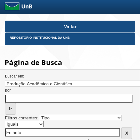
Skip
Voltar
navigation
REPOSITÓRIO INSTITUCIONAL DA UNB
Página de Busca
Buscar em:
por
Filtros correntes: