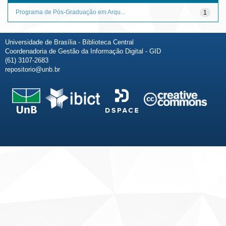
Programa de Pós-Graduação em Arqu...
1
Universidade de Brasília - Biblioteca Central
Coordenadoria de Gestão da Informação Digital - GID
(61) 3107-2683
repositorio@unb.br
Fale conosco
Sobre