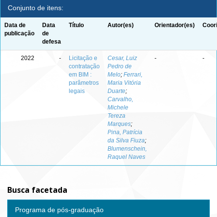
Conjunto de itens:
Data de
Data
Título
Autor(es)
Orientador(es)
Coor
publicação
de
defesa
2022
-
Licitação e
Cesar, Luiz
-
-
contratação
Pedro de
em BIM :
Melo
;
Ferrari,
parâmetros
Maria Vitória
legais
Duarte
;
Carvalho,
Michele
Tereza
Marques
;
Pina, Patrícia
da Silva Fiuza
;
Blumenschein,
Raquel Naves
Busca facetada
Programa de pós-graduação