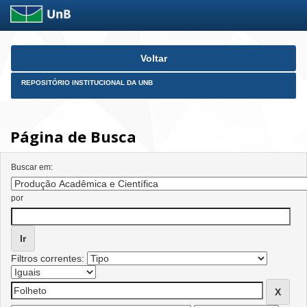
Skip
Voltar
navigation
REPOSITÓRIO INSTITUCIONAL DA UNB
Página de Busca
Buscar em:
por
Filtros correntes: