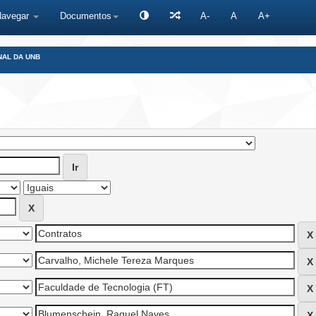
Navegar
Documentos
A-
A
A+
NAL DA UNB