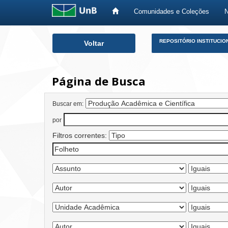
Comunidades e Coleções
Skip
REPOSITÓRIO INSTITUCIO
Voltar
navigation
Página de Busca
Buscar em:
por
Filtros correntes: