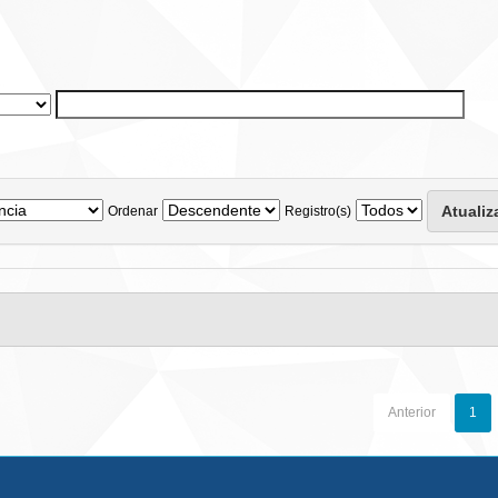
Ordenar
Registro(s)
Anterior
1