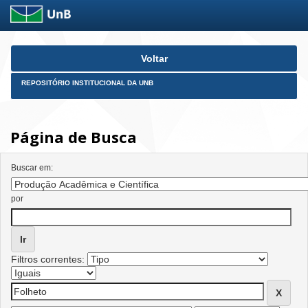
Skip
Voltar
navigation
REPOSITÓRIO INSTITUCIONAL DA UNB
Página de Busca
Buscar em:
por
Filtros correntes: