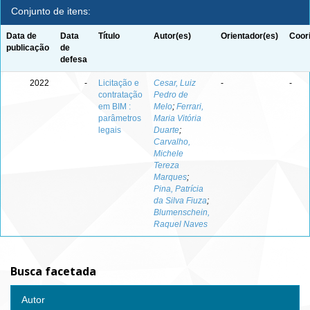
Conjunto de itens:
Data de
Data
Título
Autor(es)
Orientador(es)
Coor
publicação
de
defesa
2022
-
Licitação e
Cesar, Luiz
-
-
contratação
Pedro de
em BIM :
Melo
;
Ferrari,
parâmetros
Maria Vitória
legais
Duarte
;
Carvalho,
Michele
Tereza
Marques
;
Pina, Patrícia
da Silva Fiuza
;
Blumenschein,
Raquel Naves
Busca facetada
Autor