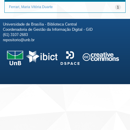
Ferrari, Maria Vitória Duarte
1
Universidade de Brasília - Biblioteca Central
Coordenadoria de Gestão da Informação Digital - GID
(61) 3107-2683
repositorio@unb.br
Fale conosco
Sobre