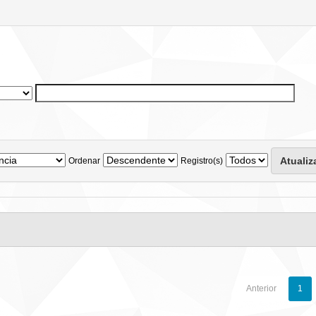
Ordenar
Registro(s)
Anterior
1