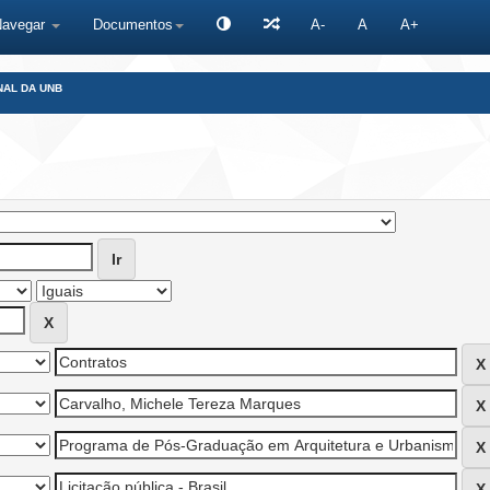
Navegar
Documentos
A-
A
A+
NAL DA UNB