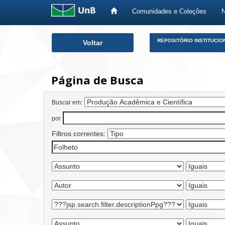
Comunidades e Coleções
Skip
REPOSITÓRIO INSTITUCIO
Voltar
navigation
Página de Busca
Buscar em:
por
Filtros correntes: