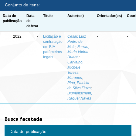
Conjunto de itens:
Data de
Data
Título
Autor(es)
Orientador(es)
Coor
publicação
de
defesa
2022
-
Licitação e
Cesar, Luiz
-
-
contratação
Pedro de
em BIM :
Melo
;
Ferrari,
parâmetros
Maria Vitória
legais
Duarte
;
Carvalho,
Michele
Tereza
Marques
;
Pina, Patrícia
da Silva Fiuza
;
Blumenschein,
Raquel Naves
Busca facetada
Data de publicação