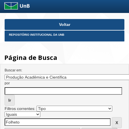
Skip
Voltar
navigation
REPOSITÓRIO INSTITUCIONAL DA UNB
Página de Busca
Buscar em:
por
Filtros correntes: