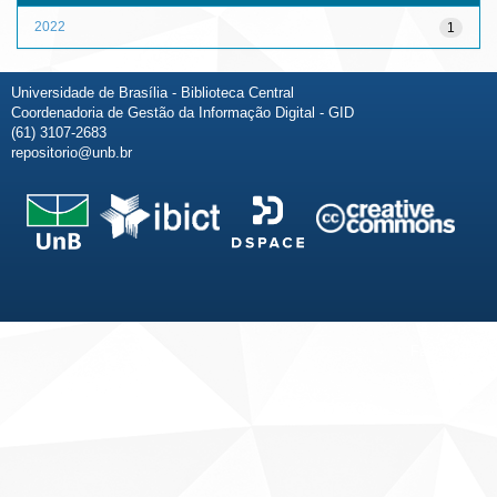
2022
1
Universidade de Brasília - Biblioteca Central
Coordenadoria de Gestão da Informação Digital - GID
(61) 3107-2683
repositorio@unb.br
Fale conosco
Sobre