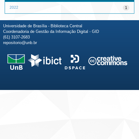
2022
1
Universidade de Brasília - Biblioteca Central
Coordenadoria de Gestão da Informação Digital - GID
(61) 3107-2683
repositorio@unb.br
Fale conosco
Sobre