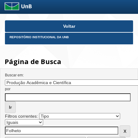
Skip
Voltar
navigation
REPOSITÓRIO INSTITUCIONAL DA UNB
Página de Busca
Buscar em:
por
Filtros correntes: