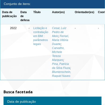
Conjunto de itens:
Data de
Data
Título
Autor(es)
Orientador(es)
Coor
publicação
de
defesa
2022
-
Licitação e
Cesar, Luiz
-
-
contratação
Pedro de
em BIM :
Melo
;
Ferrari,
parâmetros
Maria Vitória
legais
Duarte
;
Carvalho,
Michele
Tereza
Marques
;
Pina, Patrícia
da Silva Fiuza
;
Blumenschein,
Raquel Naves
Busca facetada
Data de publicação