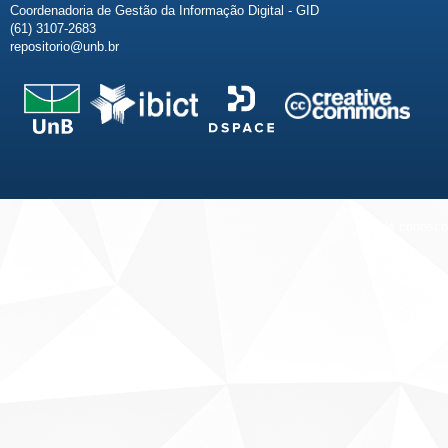
Coordenadoria de Gestão da Informação Digital - GID
(61) 3107-2683
repositorio@unb.br
Fale conosco
Sobre