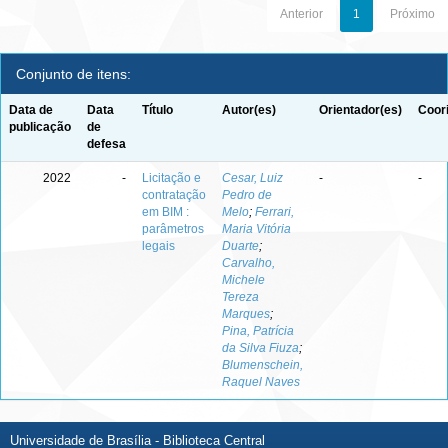
Anterior
1
Próximo
Conjunto de itens:
Data de
Data
Título
Autor(es)
Orientador(es)
Coor
publicação
de
defesa
2022
-
Licitação e
Cesar, Luiz
-
-
contratação
Pedro de
em BIM :
Melo
;
Ferrari,
parâmetros
Maria Vitória
legais
Duarte
;
Carvalho,
Michele
Tereza
Marques
;
Pina, Patrícia
da Silva Fiuza
;
Blumenschein,
Raquel Naves
Universidade de Brasília - Biblioteca Central