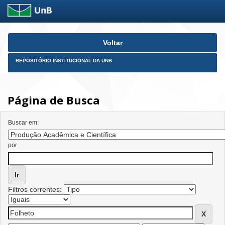
Skip
Voltar
navigation
REPOSITÓRIO INSTITUCIONAL DA UNB
Página de Busca
Buscar em:
por
Filtros correntes: