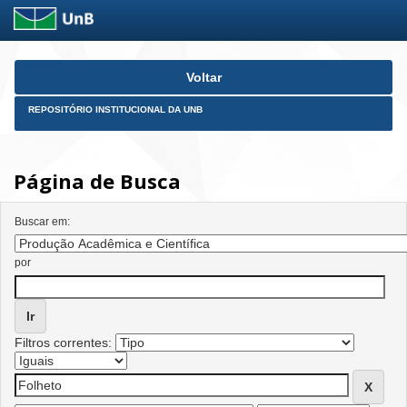
Skip
Voltar
navigation
REPOSITÓRIO INSTITUCIONAL DA UNB
Página de Busca
Buscar em:
por
Filtros correntes: