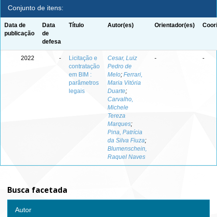
Conjunto de itens:
Data de
Data
Título
Autor(es)
Orientador(es)
Coor
publicação
de
defesa
2022
-
Licitação e
Cesar, Luiz
-
-
contratação
Pedro de
em BIM :
Melo
;
Ferrari,
parâmetros
Maria Vitória
legais
Duarte
;
Carvalho,
Michele
Tereza
Marques
;
Pina, Patrícia
da Silva Fiuza
;
Blumenschein,
Raquel Naves
Busca facetada
Autor