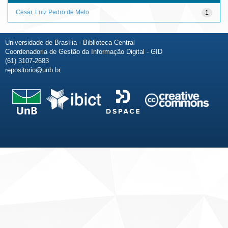
Cesar, Luiz Pedro de Melo
1
Universidade de Brasília - Biblioteca Central
Coordenadoria de Gestão da Informação Digital - GID
(61) 3107-2683
repositorio@unb.br
Fale conosco
Sobre