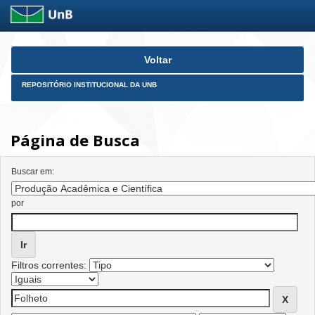
Skip
Voltar
navigation
REPOSITÓRIO INSTITUCIONAL DA UNB
Página de Busca
Buscar em:
por
Filtros correntes: