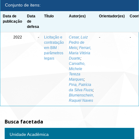
Conjunto de itens:
Data de
Data
Título
Autor(es)
Orientador(es)
Coor
publicação
de
defesa
2022
-
Licitação e
Cesar, Luiz
-
-
contratação
Pedro de
em BIM :
Melo
;
Ferrari,
parâmetros
Maria Vitória
legais
Duarte
;
Carvalho,
Michele
Tereza
Marques
;
Pina, Patrícia
da Silva Fiuza
;
Blumenschein,
Raquel Naves
Busca facetada
Unidade Acadêmica