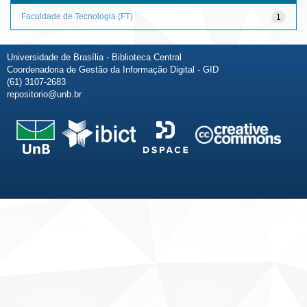
Faculdade de Tecnologia (FT)
1
Universidade de Brasília - Biblioteca Central
Coordenadoria de Gestão da Informação Digital - GID
(61) 3107-2683
repositorio@unb.br
Fale conosco
Sobre