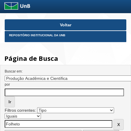
Skip
Voltar
navigation
REPOSITÓRIO INSTITUCIONAL DA UNB
Página de Busca
Buscar em:
por
Filtros correntes: