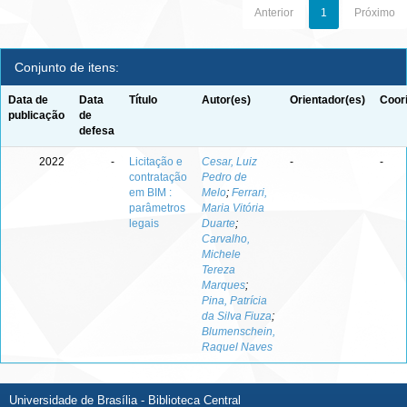
Anterior
1
Próximo
Conjunto de itens:
Data de
Data
Título
Autor(es)
Orientador(es)
Coor
publicação
de
defesa
2022
-
Licitação e
Cesar, Luiz
-
-
contratação
Pedro de
em BIM :
Melo
;
Ferrari,
parâmetros
Maria Vitória
legais
Duarte
;
Carvalho,
Michele
Tereza
Marques
;
Pina, Patrícia
da Silva Fiuza
;
Blumenschein,
Raquel Naves
Universidade de Brasília - Biblioteca Central