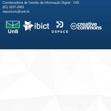
Coordenadoria de Gestão da Informação Digital - GID
(61) 3107-2683
repositorio@unb.br
Fale conosco
Sobre