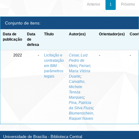
Anterior
1
Próximo
Conjunto de itens:
Data de
Data
Título
Autor(es)
Orientador(es)
Coor
publicação
de
defesa
2022
-
Licitação e
Cesar, Luiz
-
-
contratação
Pedro de
em BIM :
Melo
;
Ferrari,
parâmetros
Maria Vitória
legais
Duarte
;
Carvalho,
Michele
Tereza
Marques
;
Pina, Patrícia
da Silva Fiuza
;
Blumenschein,
Raquel Naves
Universidade de Brasília - Biblioteca Central