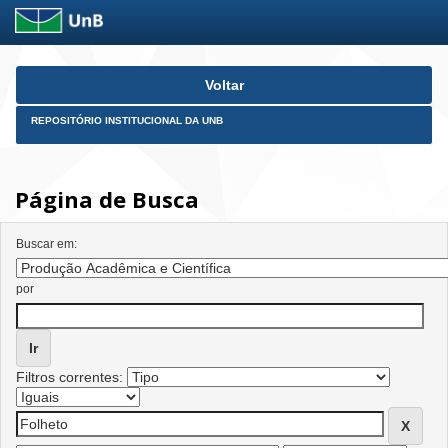
Skip
Voltar
navigation
REPOSITÓRIO INSTITUCIONAL DA UNB
Página de Busca
Buscar em:
por
Filtros correntes: