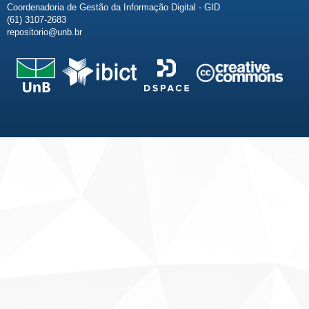
Coordenadoria de Gestão da Informação Digital - GID
(61) 3107-2683
repositorio@unb.br
Fale conosco
Sobre