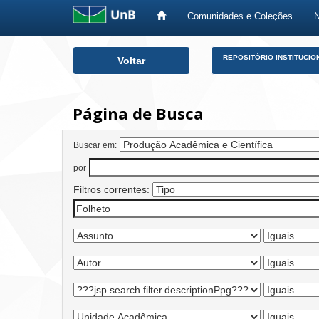
Comunidades e Coleções
Skip
REPOSITÓRIO INSTITUCIO
Voltar
navigation
Página de Busca
Buscar em:
por
Filtros correntes: