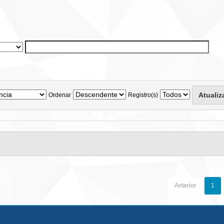
Ordenar
Registro(s)
Anterior
1