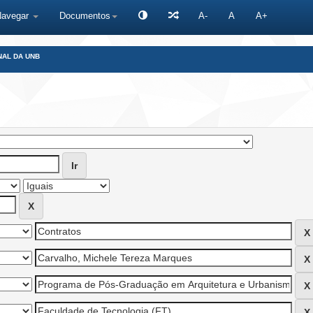
Navegar
Documentos
A-
A
A+
NAL DA UNB