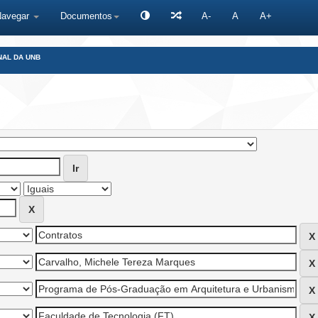
Navegar
Documentos
A-
A
A+
NAL DA UNB