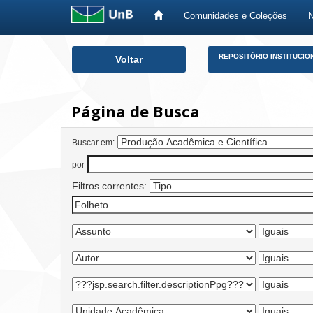
Comunidades e Coleções
Skip
REPOSITÓRIO INSTITUCIO
Voltar
navigation
Página de Busca
Buscar em:
por
Filtros correntes: