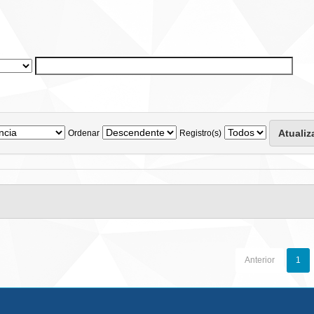
Ordenar
Registro(s)
Anterior
1