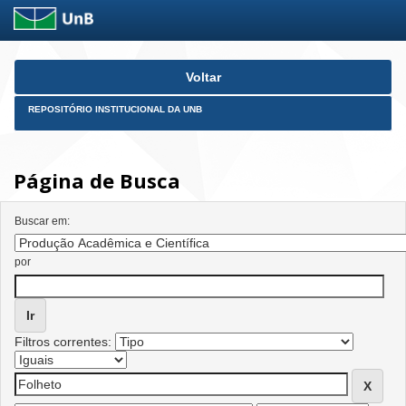
Skip
Voltar
navigation
REPOSITÓRIO INSTITUCIONAL DA UNB
Página de Busca
Buscar em:
por
Filtros correntes: