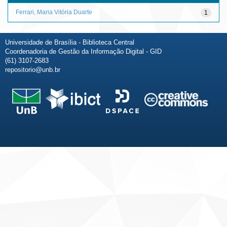
Ferrari, Maria Vitória Duarte
1
Universidade de Brasília - Biblioteca Central
Coordenadoria de Gestão da Informação Digital - GID
(61) 3107-2683
repositorio@unb.br
Fale conosco
Sobre