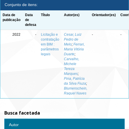
Conjunto de itens:
Data de
Data
Título
Autor(es)
Orientador(es)
Coor
publicação
de
defesa
2022
-
Licitação e
Cesar, Luiz
-
-
contratação
Pedro de
em BIM :
Melo
;
Ferrari,
parâmetros
Maria Vitória
legais
Duarte
;
Carvalho,
Michele
Tereza
Marques
;
Pina, Patrícia
da Silva Fiuza
;
Blumenschein,
Raquel Naves
Busca facetada
Autor