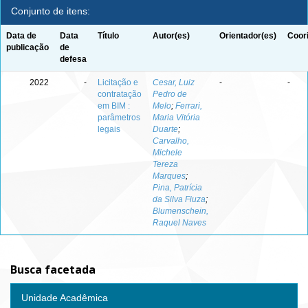
Conjunto de itens:
Data de
Data
Título
Autor(es)
Orientador(es)
Coor
publicação
de
defesa
2022
-
Licitação e
Cesar, Luiz
-
-
contratação
Pedro de
em BIM :
Melo
;
Ferrari,
parâmetros
Maria Vitória
legais
Duarte
;
Carvalho,
Michele
Tereza
Marques
;
Pina, Patrícia
da Silva Fiuza
;
Blumenschein,
Raquel Naves
Busca facetada
Unidade Acadêmica