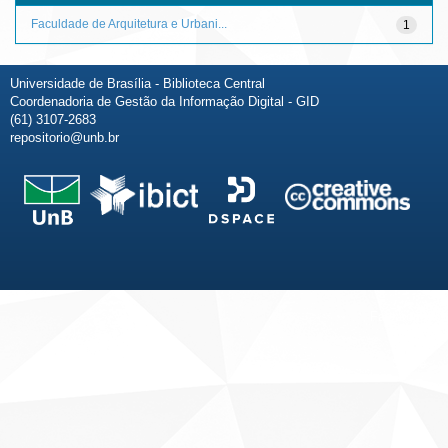
Faculdade de Arquitetura e Urbani...
1
Universidade de Brasília - Biblioteca Central
Coordenadoria de Gestão da Informação Digital - GID
(61) 3107-2683
repositorio@unb.br
Fale conosco
Sobre