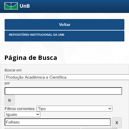
Skip
Voltar
navigation
REPOSITÓRIO INSTITUCIONAL DA UNB
Página de Busca
Buscar em:
por
Filtros correntes: