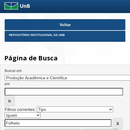
Skip
Voltar
navigation
REPOSITÓRIO INSTITUCIONAL DA UNB
Página de Busca
Buscar em:
por
Filtros correntes: