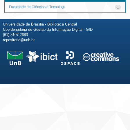
Faculdade de Ciências e Tecnologi...
1
Universidade de Brasília - Biblioteca Central
Coordenadoria de Gestão da Informação Digital - GID
(61) 3107-2683
repositorio@unb.br
Fale conosco
Sobre