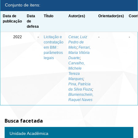
Conjunto de itens:
Data de
Data
Título
Autor(es)
Orientador(es)
Coor
publicação
de
defesa
2022
-
Licitação e
Cesar, Luiz
-
-
contratação
Pedro de
em BIM :
Melo
;
Ferrari,
parâmetros
Maria Vitória
legais
Duarte
;
Carvalho,
Michele
Tereza
Marques
;
Pina, Patrícia
da Silva Fiuza
;
Blumenschein,
Raquel Naves
Busca facetada
Unidade Acadêmica