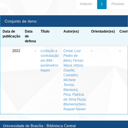
Anterior
1
Próximo
Conjunto de itens:
Data de
Data
Título
Autor(es)
Orientador(es)
Coor
publicação
de
defesa
2022
-
Licitação e
Cesar, Luiz
-
-
contratação
Pedro de
em BIM :
Melo
;
Ferrari,
parâmetros
Maria Vitória
legais
Duarte
;
Carvalho,
Michele
Tereza
Marques
;
Pina, Patrícia
da Silva Fiuza
;
Blumenschein,
Raquel Naves
Universidade de Brasília - Biblioteca Central