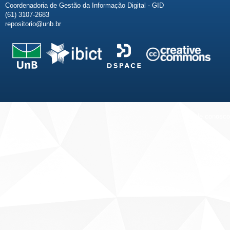
Coordenadoria de Gestão da Informação Digital - GID
(61) 3107-2683
repositorio@unb.br
Fale conosco
Sobre