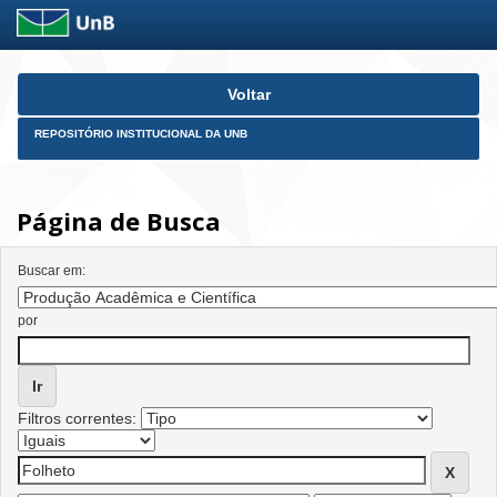
Skip
Voltar
navigation
REPOSITÓRIO INSTITUCIONAL DA UNB
Página de Busca
Buscar em:
por
Filtros correntes: