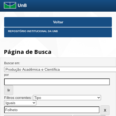
Skip
Voltar
navigation
REPOSITÓRIO INSTITUCIONAL DA UNB
Página de Busca
Buscar em:
por
Filtros correntes: