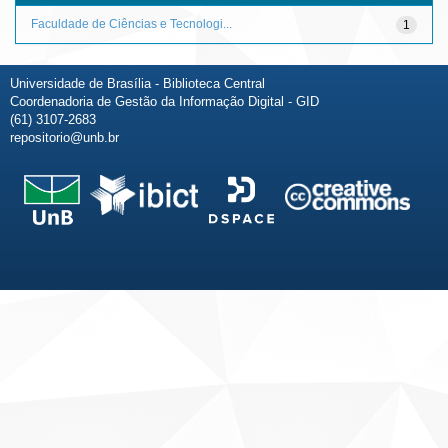
Faculdade de Ciências e Tecnologi...
1
Universidade de Brasília - Biblioteca Central
Coordenadoria de Gestão da Informação Digital - GID
(61) 3107-2683
repositorio@unb.br
Fale conosco
Sobre