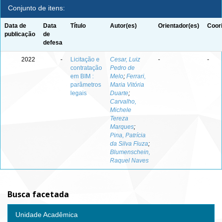
Conjunto de itens:
Data de
Data
Título
Autor(es)
Orientador(es)
Coor
publicação
de
defesa
2022
-
Licitação e
Cesar, Luiz
-
-
contratação
Pedro de
em BIM :
Melo
;
Ferrari,
parâmetros
Maria Vitória
legais
Duarte
;
Carvalho,
Michele
Tereza
Marques
;
Pina, Patrícia
da Silva Fiuza
;
Blumenschein,
Raquel Naves
Busca facetada
Unidade Acadêmica