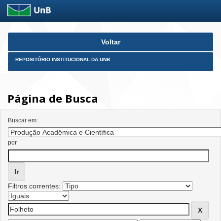
Skip
Voltar
navigation
REPOSITÓRIO INSTITUCIONAL DA UNB
Página de Busca
Buscar em:
por
Filtros correntes: