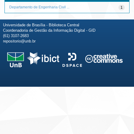
Departamento de Engenharia Civil ...
1
Universidade de Brasília - Biblioteca Central
Coordenadoria de Gestão da Informação Digital - GID
(61) 3107-2683
repositorio@unb.br
Fale conosco
Sobre