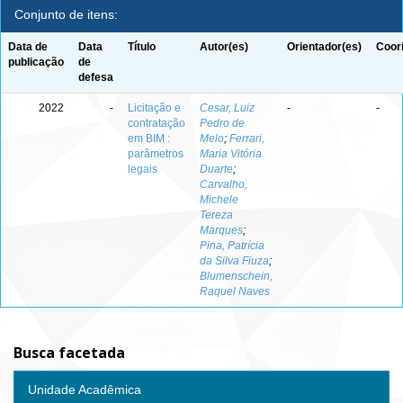
Conjunto de itens:
Data de
Data
Título
Autor(es)
Orientador(es)
Coor
publicação
de
defesa
2022
-
Licitação e
Cesar, Luiz
-
-
contratação
Pedro de
em BIM :
Melo
;
Ferrari,
parâmetros
Maria Vitória
legais
Duarte
;
Carvalho,
Michele
Tereza
Marques
;
Pina, Patrícia
da Silva Fiuza
;
Blumenschein,
Raquel Naves
Busca facetada
Unidade Acadêmica