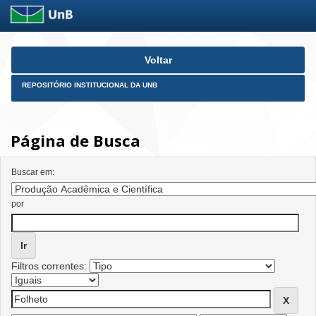
Skip
Voltar
navigation
REPOSITÓRIO INSTITUCIONAL DA UNB
Página de Busca
Buscar em:
por
Filtros correntes: