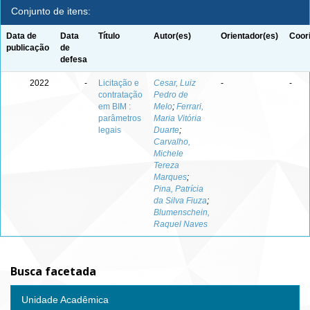
Conjunto de itens:
Data de
Data
Título
Autor(es)
Orientador(es)
Coor
publicação
de
defesa
2022
-
Licitação e
Cesar, Luiz
-
-
contratação
Pedro de
em BIM :
Melo
;
Ferrari,
parâmetros
Maria Vitória
legais
Duarte
;
Carvalho,
Michele
Tereza
Marques
;
Pina, Patrícia
da Silva Fiuza
;
Blumenschein,
Raquel Naves
Busca facetada
Unidade Acadêmica