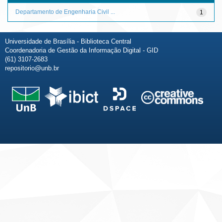
Departamento de Engenharia Civil ...
1
Universidade de Brasília - Biblioteca Central
Coordenadoria de Gestão da Informação Digital - GID
(61) 3107-2683
repositorio@unb.br
Fale conosco
Sobre